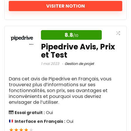
prix
prix
initial
actuel
VISITER NOTION
était :
est :
18.00 €.
8.00 €.
Avantages
Votre wiki, vos documents et
vos projets
Applications mobiles et de bureau
8.8
/10
Facilité d'utilisation
Pipedrive Avis, Prix
Dites adieu à la jungle d'applications et de
et Test
Des prix abordables
plateformes qui encombrent votre
quotidien. Avec Notion, vous avez un outil
Nombreuses fonctionnalités puissantes
1 mai 2023
Gestion de projet
tout-en-un qui fait tout, de la gestion de
Dans cet avis de Pipedrive en Français, vous
projet à la prise de notes, tout en offrant
trouverez plus d’informations sur ses
Inconvénients
une personnalisation sans précédent.
fonctionnalités, son prix, ses avantages et
inconvénients et pourquoi vous devriez
Ajoutez à cela des fonctionnalités de
Pas de plan gratuit
envisager de l’utiliser.
collaboration en temps réel, une gamme
Manque d'automatisations Webhooks
Essai gratuit :
Oui
de tarifs pour tous les budgets, et même
Interface en Français :
Oui
des capacités d'intelligence artificielle pour
★
★
★
★
★