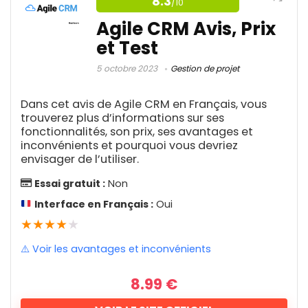
8.3
/10
Catégories
Agile CRM Avis, Prix
et Test
5 octobre 2023
Gestion de projet
Affiliation
1
Aide aux devoirs IA
1
Dans cet avis de Agile CRM en Français, vous
Amazon FBA
4
trouverez plus d’informations sur ses
Amélioration d'image IA
1
fonctionnalités, son prix, ses avantages et
Analyse de données
1
inconvénients et pourquoi vous devriez
Analyse publicitaire
envisager de l’utiliser.
1
Animation de tableau blanc
1
Essai gratuit :
Non
Antivirus
4
Interface en Français :
Oui
Arbitrage des livres Amazon
1
★
★
★
★
★
Assistance client
2
Assistante d'écriture
2
⚠️ Voir les avantages et inconvénients
Audit SEO
1
Automatisation
6
8.99
€
Banque en ligne
1
Bibliothèque de musique
1