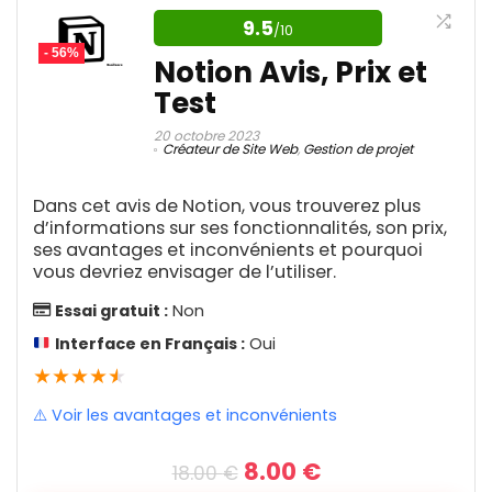
Rapport qualité/prix
9.6
collaboration à distance
In stock only
Enlever les filtres
9.5
/10
- 56%
Notion Avis, Prix et
Nifty est un logiciel de gestion de projet qui
Test
aide les équipes de marketing et de
Avantages
produits à gérer des tâches telles que
20 octobre 2023
Créateur de Site Web
,
Gestion de projet
l'attribution des tâches, le suivi des étapes,
Plan gratuit disponible
la communication et le retour
Dans cet avis de Notion, vous trouverez plus
Applications mobiles
d’informations sur ses fonctionnalités, son prix,
d'information.
ses avantages et inconvénients et pourquoi
Prix raisonnables
vous devriez envisager de l’utiliser.
Nombreuses fonctionnalités puissantes
Fonctionnalité
8.9
Essai gratuit :
Non
Interface en Français :
Oui
Support client
8.4
★
★
★
★
★
Inconvénients
Facilité d'utilisation
9.1
⚠️ Voir les avantages et inconvénients
Chère
Rapport qualité/prix
8.1
Le
Le
8.00
€
18.00
€