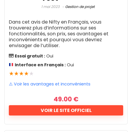
Sauvegarde WordPress
1
en-un, Monday.com, qui a aidé plus de 100
1 mai 2023
Gestion de projet
Service de maintenance
1
Inconvénients
000 entreprises à augmenter leur retour
Thème réseau social
1
Dans cet avis de Nifty en Français, vous
Thème WordPress
Manque de fonctionnalités
6
sur investissement jusqu'à 250 %,
trouverez plus d’informations sur ses
Youtube
2
Monday.com est l'outil de gestion de projet
fonctionnalités, son prix, ses avantages et
Prix
inconvénients et pourquoi vous devriez
que vous devriez prendre en considération.
envisager de l’utiliser.
5 €
99 €
Pour accélérer votre voyage vers la
Essai gratuit :
Oui
visibilité, convertissez les feuilles de calcul
5
99
Interface en Français :
Oui
Langue Française
encombrées en opérations délicieusement
★
★
★
★
★
Peu importe
simples.
Non
⚠️ Voir les avantages et inconvénients
Oui
Fonctionnalité
9.5
Notre note
49.00
€
0
10
Support client
8.8
VOIR LE SITE OFFICIEL
Facilité d'utilisation
9.7
Un seul centre de
Show only products on sale