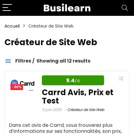
Accueil
Créateur de Site Web
Créateur de Site Web
Filtres
Showing all 12 results
Créateur de Site Web
9.4
/10
- 98%
Catégories
Carrd Avis, Prix et
Test
11 juin 2025
Créateur de Site Web
Affiliation
1
Aide aux devoirs IA
1
Dans cet avis de Carrd, vous trouverez plus
Amazon FBA
4
d’informations sur ses fonctionnalités, son prix,
Amélioration d'image IA