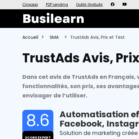
Ciroapp
P2P Lending
Outils Gratuits
Accueil
SMA
TrustAds Avis, Prix et Test
TrustAds Avis, Prix
Dans cet avis de TrustAds en Français, 
fonctionnalités, son prix, ses avantage
envisager de l’utiliser.
Automatisation ef
8.6
Facebook, Instag
Solution de marketing créée 
SCORE EXPERT