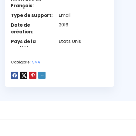
Français
Email
Type de support
2016
Date de
création
Etats Unis
Pays de la
société
Catégorie :
SMA