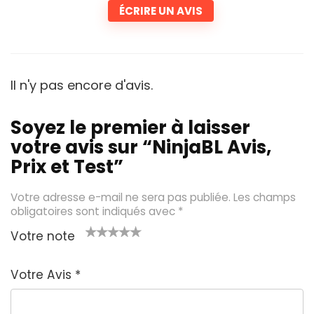
ÉCRIRE UN AVIS
Il n'y pas encore d'avis.
Soyez le premier à laisser
votre avis sur “NinjaBL Avis,
Prix et Test”
Votre adresse e-mail ne sera pas publiée.
Les champs
obligatoires sont indiqués avec
*
Votre note
1
2 é
3 éto
4 étoil
5 étoiles
é
toil
iles
es sur
sur 5
Votre Avis
*
t
es
sur 5
5
oi
sur