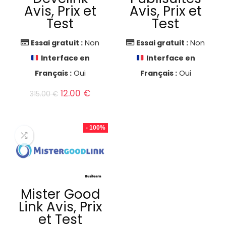
Avis, Prix et
Avis, Prix et
Test
Test
Essai gratuit :
Non
Essai gratuit :
Non
Interface en
Interface en
Français :
Oui
Français :
Oui
Le
Le
12.00
€
315.00
€
prix
prix
initial
actuel
était :
est :
- 100%
315.00 €.
12.00 €.
Mister Good
Link Avis, Prix
et Test