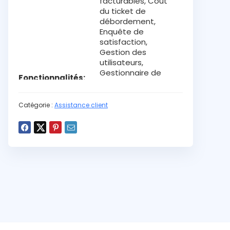
facturables, Coût
du ticket de
débordement,
Enquête de
satisfaction,
Gestion des
utilisateurs,
Gestionnaire de
Fonctionnalités
réussite dédié,
Intégré à
l’ensemble de votre
Catégorie :
Assistance client
pile, Intéractions
centralisées,
Statistiques de
performances du
support,
Statistiques en
libre-service
Non
Interface en
Français
Oui
Application