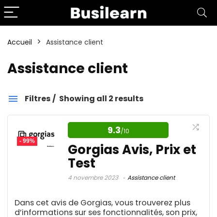
Accueil
Assistance client
Assistance client
Filtres
Showing all 2 results
Assistance client
9.3
/10
- 99%
Catégories
Gorgias Avis, Prix et
Test
4 novembre 2023
Assistance client
Affiliation
1
Aide aux devoirs IA
1
Dans cet avis de Gorgias, vous trouverez plus
Amazon FBA
4
d’informations sur ses fonctionnalités, son prix,
Amélioration d'image IA