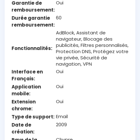
Oui
Garantie de
remboursement
60
Durée garantie
remboursement
AdBlock, Assistant de
navigateur, Blocage des
publicités, Filtres personnalisés,
Fonctionnalités
Protection DNS, Protégez votre
vie privée, Sécurité de
navigation, VPN
Oui
Interface en
Français
Oui
Application
mobile
Oui
Extension
chrome
Email
Type de support
2009
Date de
création
Chypre
Pays de la