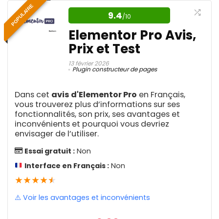
eSim
1
POPULAIRE
sauvegarde et de migration
9.4
Espionnage Téléphone
1
/10
WordPress
Feedback
2
Elementor Pro Avis,
Avantages
Fidélisation client
2
Prix et Test
Duplicator Pro se présente comme le
Formulaires en ligne
1
Facile d'utilisation
Freelancing
virtuose de la sauvegarde et de la
1
13 février 2026
Plugin constructeur de pages
Nombreuses fonctionnalités
Générateur d'Avatar IA
1
migration WordPress, offrant une
Générateur d'images IA
1
Version gratuite
harmonie parfaite entre fonctionnalités
Dans cet
avis d'Elementor Pro
en Français,
Générateur de contenu via IA
33
vous trouverez plus d’informations sur ses
avancées et simplicité d'utilisation. Ce
Application mobile
Générateur de modèles IA
1
fonctionnalités, son prix, ses avantages et
Générateur de prototype IA
plugin est une ode à la sécurité numérique,
1
inconvénients et pourquoi vous devriez
Compatible avec Mangopay
Générateur de texte en vidéo via IA
envisager de l’utiliser.
2
orchestrant des sauvegardes
Mises à jour régulières
Générateur de vidéo via IA
5
automatisées, des restaurations sans faille
Essai gratuit :
Non
Générateur de voix IA
6
et des migrations transparentes, le tout
Interface en Français :
Non
Génération de prospect Linkedin
2
★
★
★
★
★
Génération de prospects
soutenu par un éventail d'options de
7
Inconvénients
Gestion d'avis client
2
stockage cloud. Il est la réponse pour ceux
⚠️ Voir les avantages et inconvénients
Gestion de domaines
Abonnement cher
1
qui cherchent à conjuguer agilité
Gestion de fichiers
2