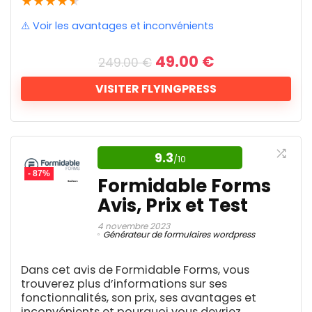
★
★
★
★
★
Facilités d'utilisation
9.8
1
Sauvegardes complètes du site
Lien Bio Instagram
1
⚠️ Voir les avantages et inconvénients
Migrations intelligente
Rapport qualité/prix
9.2
Live Chat
1
Livechat
Restaurations faciles
1
Le
Le
49.00
€
249.00
€
Livres audio
1
prix
prix
Sauvegardes programmées
Logiciel de comptabilité
initial
actuel
1
VISITER FLYINGPRESS
était :
est :
Logiciel de Réservation en Ligne
1
Avantages
249.00 €.
49.00 €.
Logiciel Ressources Humaines
3
Tout ce dont vous avez
Logistique et expédition
Inconvénients
1
Interface intuitive de type glisser-
besoin pour un site
Maketing IA
1
9.3
/10
déposer
Maquillage virtuel
Dépendance au stockage cloud
WordPress plus rapide.
1
- 87%
Formidable Forms
Marché de sites Web et domaines
Facile à utiliser
1
Courbe d'apprentissage
Avis, Prix et Test
Marketing Amazon
1
FlyingPress transforme la performance des
+110 modèles prêts à l'emploi
Surabondance de fonctionnalités
Marketing d'affiliation
8
sites WordPress en un outil complet et
4 novembre 2023
Marketing Wallmart
Version gratuite
Générateur de formulaires wordpress
1
Assez coûteux
accessible, offrant une mise en cache
Marketplace
1
Compatible avec de nombreux plugins
avancée, un chargement différé et une
Marketplace de site web
Dans cet avis de Formidable Forms, vous
1
et thèmes
trouverez plus d’informations sur ses
Médiathèque
6
optimisation complète des fichiers pour un
fonctionnalités, son prix, ses avantages et
Montage vidéo
Nombreuses fonctionnalités
13
site ultra-rapide et fluide. Avec une
inconvénients et pourquoi vous devriez