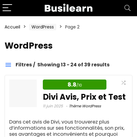
Accueil
WordPress
Page 2
WordPress
Filtres
Showing 13 - 24 of 39 results
WordPress
8.8
/10
Catégories
Divi Avis, Prix et Test
11 juin 2025
Thème WordPress
Affiliation
1
Dans cet avis de Divi, vous trouverez plus
Aide aux devoirs IA
1
d’informations sur ses fonctionnalités, son prix,
Amazon FBA
4
ses avantages et inconvénients et pourquoi