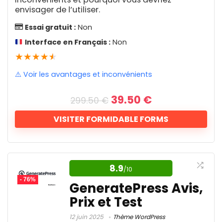
Montage Vidéo IA
3
envisager de l’utiliser.
Créateur de sites
interface facile d’utilisation, une
MRP
1
compatibilité universelle et une option CDN
Nettoyeur d'emails
Essai gratuit :
Non
2
Nettoyeur Mac
2
pour une diffusion mondiale, FlyingPress
Interface en Français :
Non
Optimisation de PC
Inconvénients
2
★
★
★
★
★
garantit des temps de chargement réduits,
Optimisation du taux de conversion
1
une expérience utilisateur optimale et une
⚠️ Voir les avantages et inconvénients
Paraphraser
Pas optimisé pour la vitesse
2
amélioration des scores SEO.
Passerelle de paiement
3
Problèmes de mises à jour (Sauvegardez
Le
Le
39.50
€
PC Cleaner
299.50
€
3
prix
prix
votre site web avant !)
Planification de rendez vous
1
Rapport qualité prix
9.4
initial
actuel
VISITER FORMIDABLE FORMS
Plateforme de cadeaux d'entreprise
1
était :
est :
Plateforme de formation en ligne
5
299.50 €.
39.50 €.
Fonctionnalités
10
Plateforme de gestion de l'engagement des employés
Transformez vos rêves en
Support client
9.6
1
réalité avec des formulaires
8.9
Plateforme de marketing
/10
1
axés sur les solutions
- 76%
Facilité d'utilisation
9.8
Plateforme de Netlinking
31
GeneratePress Avis,
Plateforme de Publicité en Ligne
2
Prix et Test
Formidable Forms se démarque comme
Plateforme de recherche de marché
1
un outil incontournable pour quiconque
Plateforme tout-en-un sans code
12 juin 2025
Thème WordPress
3