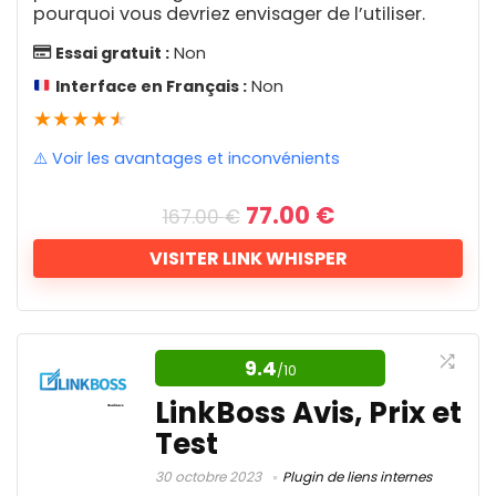
pourquoi vous devriez envisager de l’utiliser.
démarrage élégants, une intégration
Facilité d'utilisation
9.3
Essai gratuit :
Non
WooCommerce sans faille et des options
Interface en Français :
Non
de personnalisation avancées, ce thème
★
★
★
★
★
WordPress est le choix privilégié pour ceux
qui cherchent à impressionner sans effort.
⚠️ Voir les avantages et inconvénients
Avantages
Que vous soyez à la recherche d'un site
Le
Le
77.00
€
167.00
€
Plans tarifaires flexibles
réactif, d'une boutique en ligne dynamique
prix
prix
initial
actuel
ou d'une plateforme éducative interactive,
Sauvegardes de base de données
VISITER LINK WHISPER
était :
est :
Kadence WP est la clé pour déverrouiller le
Interface utilisateur intuitive
167.00 €.
77.00 €.
La création des liens internes
potentiel illimité de votre présence en ligne.
Protection contre les attaques
intelligents facilitée
9.4
/10
Authentification à deux facteurs
Rapport qualité/prix
8.9
LinkBoss Avis, Prix et
Link Whisper n'est pas simplement un autre
Fonctionnalités
9.3
Test
outil de SEO; c'est votre partenaire de
Inconvénients
confiance pour une stratégie de liens
30 octobre 2023
Plugin de liens internes
Support client
8.8