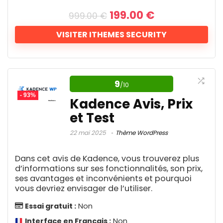
vous aviez besoin.
Plugin d'annuaire
1
Le
Le
199.00
€
999.00
€
Support multilingue
Plugin de cache
2
prix
prix
Plugin de don
initial
actuel
Légèreté et performance
1
VISITER ITHEMES SECURITY
Rapport qualité/prix
9.1
était :
est :
Plugin de liens internes
3
Options de personnalisation
999.00 €.
199.00 €.
Plugin de paiement
1
Fonctionnalités
9.6
Le seul plugin de sécurité
Plugin de réservation
Responsive et mobile-friendly
2
WordPress dont vous avez
Plugin de sauvegarde WordPress
Support client
9
2
9
Compatibilité avec les constructeurs de
/10
Plugin de sécurité
besoin.
1
- 93%
pages
Kadence Avis, Prix
Facilité d'utilisation
Plugin Marketplace
9.5
1
et Test
Plugin multilingue
Dans un écosystème en ligne où la sécurité
3
Plugin SEO
1
est souvent reléguée au second plan,
22 mai 2025
Thème WordPress
Sauvegarde WordPress
1
Inconvénients
iThemes Security se distingue comme un
Service de maintenance
1
Avantages
Dans cet avis de Kadence, vous trouverez plus
allié puissant, transformant la sécurité de
Thème réseau social
1
Besoin de Plugins
d’informations sur ses fonctionnalités, son prix,
Thème WordPress
votre site WordPress en une forteresse
6
ses avantages et inconvénients et pourquoi
Chargement dynamique
Dépendance à la version Premium
Youtube
vous devriez envisager de l’utiliser.
2
moderne. Avec ses fonctionnalités
Prix
Optimisation pour les tests de
Courbe d'apprentissage
Essai gratuit :
Non
avancées, il offre une protection proactive
performance Google
1 €
219 €
Interface en Français :
Non
contre les attaques par force brute, les