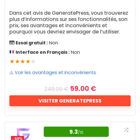
Plateforme Trading Crypto
cherche à maximiser l'impact de son site
1
Avantages
Plugin SEO
Dans cet avis de GeneratePress, vous trouverez
1
WordPress. Avec sa capacité à créer des
plus d’informations sur ses fonctionnalités, son
Point de vente
1
Plusieurs fonctionnalités avancées
formulaires personnalisés et complexes, à
prix, ses avantages et inconvénients et
Portfolio et site Web
1
pourquoi vous devriez envisager de l’utiliser.
intégrer des calculs avancés et à
Améliore les Core Web Vitals
Présentations
3
Preuve sociale
Essai gratuit :
Non
transformer les soumissions en insights
9
Interface intuitive
Programme de parrainage
1
Interface en Français :
Non
actionnables, ce plugin est plus qu'un
Optimise les performances pour le SEO
Protection contre le vol d'identité
1
★
★
★
★
★
simple constructeur de formulaires; c'est
Recrutement
1
Possibilité d'exclure des pages critiques
une solution complète pour gérer les
Récupération de données
⚠️ Voir les avantages et inconvénients
4
de la mise en cache
Registre de domaine
données web. Son interface intuitive, ses
1
Le
Le
59.00
€
Compatible avec tous les principaux
Remboursement Amazon
1
249.00
€
options de personnalisation sans fin et ses
prix
prix
Réservation en lignes
1
hébergeurs WordPress
initial
actuel
intégrations puissantes font de Formidable
VISITER GENERATEPRESS
Ressources digitales
2
était :
est :
Intégration facile avec d'autres plugins
Forms un choix stratégique pour propulser
Retouche photo
6
249.00 €.
59.00 €.
Roadmap
La parfaite fondation pour
votre présence en ligne.
2
SEO
20
votre site WordPress.
9.3
Service client
/10
Inconvénients
2
Rapport qualité/prix
9.2
Service d'e-mail
- 69%