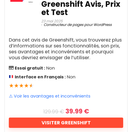
1
Greenshift Avis, Prix
GeneratePress se distingue comme une
Service eSim
Assez coûteux
1
Fonctionnalités
9.6
et Test
solution incontournable pour quiconque
Shopify
1
Peu de personnalisation pour les
cherche à créer un site WordPress
Thème Shopify
23 mai 2025
1
Support client
9.1
Constructeur de pages pour WordPress
utilisateurs avancés
SMA
5
performant, esthétique et hautement
Sondage Rémunéré
Facilité d'utilisation
9.4
1
personnalisable. Avec sa légèreté
Dans cet avis de Greenshift, vous trouverez plus
Sous-titrage IA
2
d’informations sur ses fonctionnalités, son prix,
étonnante, sa compatibilité avec les
Stockage cloud
2
ses avantages et inconvénients et pourquoi
constructeurs de pages les plus
Suivi de candidature
vous devriez envisager de l’utiliser.
1
Suivi de téléphone
7
populaires, et son engagement envers les
Avantages
Essai gratuit :
Non
Suivi des bugs
1
standards WordPress, ce thème offre une
Interface en Français :
Non
Suivi des conversions
1
Intégration de vues
expérience utilisateur sans pareil et des
★
★
Suivi du temps et facturation
★
★
★
1
performances optimales. Ajoutez à cela
Support client
Fonctionnalités avancées
1
⚠️ Voir les avantages et inconvénients
Suppression d'arrière-plan
1
une multitude d'options de
Interface intuitive
Suppression de filigranes
1
personnalisation, une prise en charge
Le
Le
39.99
€
129.99
€
Gestion des entrées
Surveillance en ligne
2
prix
prix
complète de WooCommerce, et une
Survey
initial
actuel
1
VISITER GREENSHIFT
Personnalisation visuelle
communauté active, et vous obtenez un
Téléphonie d'entreprise
était :
est :
1