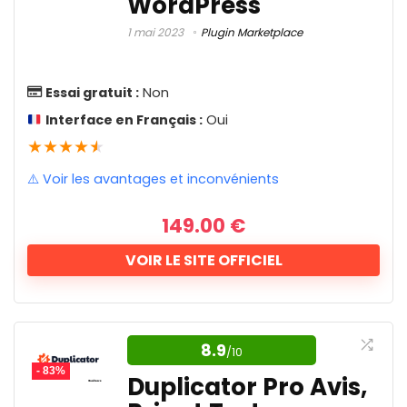
WordPress
débutants et les designers. Il propose un
Commercialisation tout-en-un
1
éditeur visuel, des options de glisser-
1 mai 2023
Plugin Marketplace
Compression d'image
1
Compression de fichier
déposer, des effets de survol, et des
1
Comptabilité
1
ajustements de texte. Vous pouvez
Essai gratuit :
Non
Compte de trading financé
11
également personnaliser les formes et les
Interface en Français :
Oui
Conception graphique
3
bordures, gérer les rôles d'utilisateur et
★
★
★
★
★
Contrôle parental
27
Conversion d'image
ajouter du code via un éditeur intégré.
1
⚠️ Voir les avantages et inconvénients
Créateur de Site Web
12
Création d'applications
1
149.00
€
Rapport qualité/prix
8.9
Création de CV
1
Création de landing pages
1
VOIR LE SITE OFFICIEL
Fonctionnalités
8.8
Création de logo
4
Création de popup
1
Support client
9
L'un des meilleurs plugin
Création de présentations IA
3
Marketplace pour
Création de quiz
Facilité d'utilisation
8.4
1
8.9
/10
CRM
Woocommerce
2
- 83%
Duplicator Pro Avis,
Cybersécurité
1
Design de maison