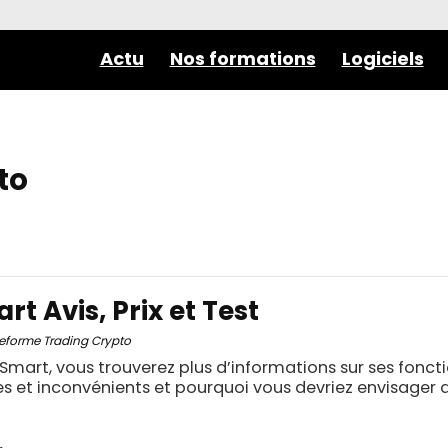
Actu
Nos formations
Logiciels
to
t Avis, Prix et Test
Langue Française
Notre note
teforme Trading Crypto
Smart, vous trouverez plus d’informations sur ses foncti
Peu importe
24 000 €
0
s et inconvénients et pourquoi vous devriez envisager de 
Non
Oui
24 000