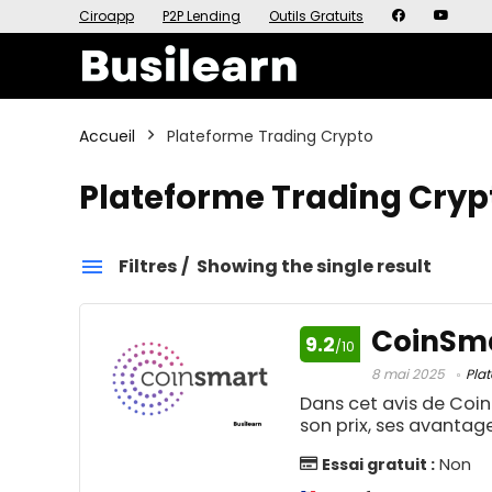
Ciroapp
P2P Lending
Outils Gratuits
Accueil
Plateforme Trading Crypto
Plateforme Trading Cryp
Filtres
Showing the single result
Plateforme Trading Crypto
CoinSmar
9.2
/10
Catégories
Prix
8 mai 2025
Pla
Dans cet avis de Coin
0 €
son prix, ses avantage
Affiliation
1
Essai gratuit :
Non
0
Aide aux devoirs IA
1