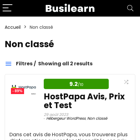
Accueil
Non classé
Non classé
Filtres
Showing all 2 results
Catégories
9.2
/10
- 89%
HostPapa Avis, Prix
Affiliation
1
et Test
Aide aux devoirs IA
1
Amazon FBA
29 août 2023
4
Hébergeur WordPress
,
Non classé
Amélioration d'image IA
1
Analyse de données
1
Dans cet avis de HostPapa, vous trouverez plus
Analyse publicitaire
1