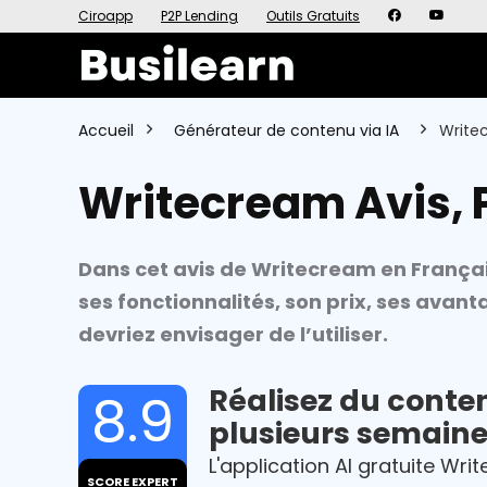
Ciroapp
P2P Lending
Outils Gratuits
Accueil
Générateur de contenu via IA
Writec
Writecream Avis, P
Dans cet avis de Writecream en Françai
ses fonctionnalités, son prix, ses avan
devriez envisager de l’utiliser.
Réalisez du conte
8.9
plusieurs semaine
L'application AI gratuite Wr
SCORE EXPERT