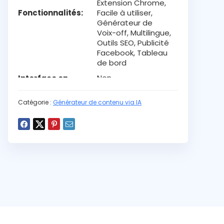
Extension Chrome,
Fonctionnalités
Facile à utiliser,
Générateur de
Voix-off, Multilingue,
Outils SEO, Publicité
Facebook, Tableau
de bord
Non
Interface en
Français
Catégorie :
Générateur de contenu via IA
Oui
Application
mobile
Oui
Extension
chrome
Email, Live chat
Type de support
2021
Date de
création