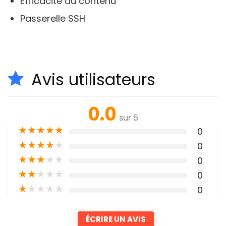
Efficacité du contenu
Passerelle SSH
Avis utilisateurs
0.0
sur 5
★
★
★
★
★
0
★
★
★
★
★
0
★
★
★
★
★
0
★
★
★
★
★
0
★
★
★
★
★
0
ÉCRIRE UN AVIS