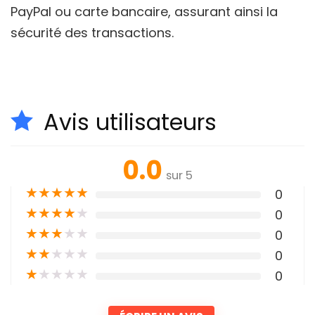
PayPal ou carte bancaire, assurant ainsi la
sécurité des transactions.
Avis utilisateurs
0.0
sur 5
★
★
★
★
★
0
★
★
★
★
★
0
★
★
★
★
★
0
★
★
★
★
★
0
★
★
★
★
★
0