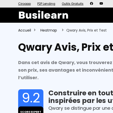
Ciroapp
P2P Lending
Outils Gratuits
Accueil
Heatmap
Qwary Avis, Prix et Test
Qwary Avis, Prix et
Dans cet avis de Qwary, vous trouverez 
son prix, ses avantages et inconvénien
l’utiliser.
Construire en tout
9.2
inspirées par les u
Qwary se distingue par une 
SCORE EXPERT