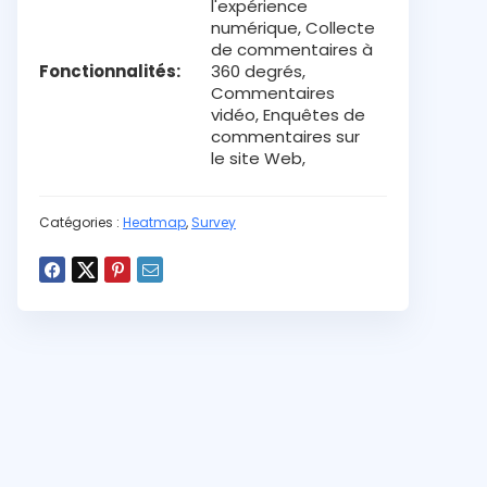
l'expérience
numérique, Collecte
de commentaires à
Fonctionnalités
360 degrés,
Commentaires
vidéo, Enquêtes de
commentaires sur
le site Web,
Enquêtes par e-
mail, Enquêtes par
lien, Flux de travail
Catégories :
Heatmap
,
Survey
Non
Interface en
Français
Non
Application
mobile
Non
Extension
chrome
Email, Live chat
Type de support
2021
Date de