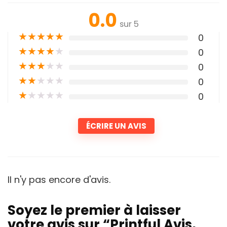
0.0
sur 5
★
★
★
★
★
0
★
★
★
★
★
0
★
★
★
★
★
0
★
★
★
★
★
0
★
★
★
★
★
0
ÉCRIRE UN AVIS
Il n'y pas encore d'avis.
Soyez le premier à laisser
votre avis sur “Printful Avis,