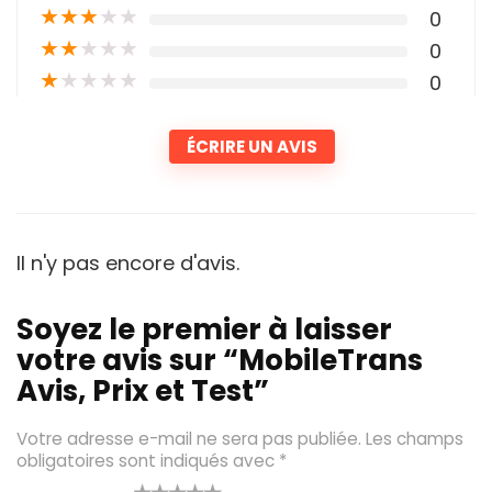
★
★
★
★
★
0
★
★
★
★
★
0
★
★
★
★
★
0
ÉCRIRE UN AVIS
Il n'y pas encore d'avis.
Soyez le premier à laisser
votre avis sur “MobileTrans
Avis, Prix et Test”
Votre adresse e-mail ne sera pas publiée.
Les champs
obligatoires sont indiqués avec
*