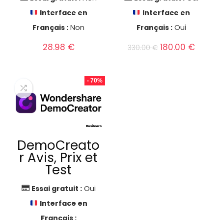
Interface en
Interface en
Français :
Non
Français :
Oui
Le
Le
28.98
€
180.00
€
330.00
€
prix
prix
initial
actue
était :
est :
- 70%
330.00 €.
180.00
DemoCreato
r Avis, Prix et
Test
Essai gratuit :
Oui
Interface en
Français :