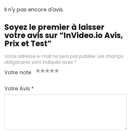
Il n'y pas encore d'avis.
Soyez le premier à laisser
votre avis sur “InVideo.io Avis,
Prix et Test”
Votre adresse e-mail ne sera pas publiée.
Les champs
obligatoires sont indiqués avec
*
Votre note
1
2 é
3 éto
4 étoil
5 étoiles
é
toil
iles
es sur
sur 5
Votre Avis
*
t
es
sur 5
5
oi
sur
le
5
s
u