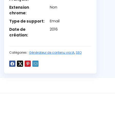
Non
Extension
chrome
Email
Type de support
2016
Date de
création
Etats Unis
Pays de la
société
Catégories :
Générateur de contenu via IA
,
SEO