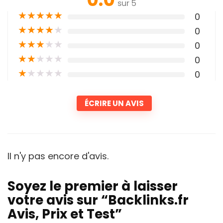
sur 5
★
★
★
★
★
0
★
★
★
★
★
0
★
★
★
★
★
0
★
★
★
★
★
0
★
★
★
★
★
0
ÉCRIRE UN AVIS
Il n'y pas encore d'avis.
Soyez le premier à laisser
votre avis sur “Backlinks.fr
Avis, Prix et Test”