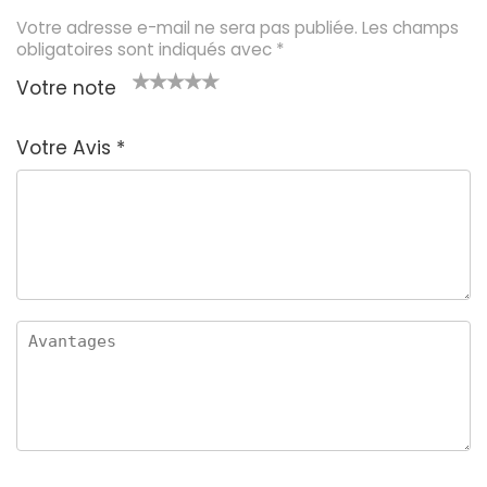
Votre adresse e-mail ne sera pas publiée.
Les champs
obligatoires sont indiqués avec
*
Votre note
1
2 é
3 éto
4 étoil
5 étoiles
é
toil
iles
es sur
sur 5
Votre Avis
*
t
es
sur 5
5
oi
sur
le
5
s
u
r
5