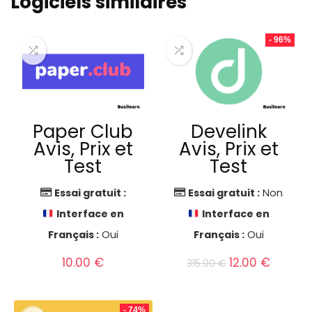
Logiciels similaires
- 96%
Paper Club
Develink
Avis, Prix et
Avis, Prix et
Test
Test
Essai gratuit :
Essai gratuit :
Non
Interface en
Interface en
Français :
Oui
Français :
Oui
Le
Le
10.00
€
12.00
€
315.00
€
prix
prix
initial
actuel
était :
est :
- 74%