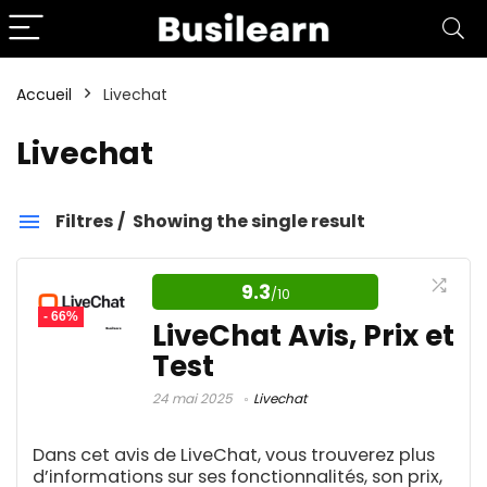
Accueil
Livechat
Livechat
Filtres
Showing the single result
Livechat
9.3
/10
- 66%
Catégories
LiveChat Avis, Prix et
Test
24 mai 2025
Livechat
Affiliation
1
Aide aux devoirs IA
1
Dans cet avis de LiveChat, vous trouverez plus
Amazon FBA
4
d’informations sur ses fonctionnalités, son prix,
Amélioration d'image IA