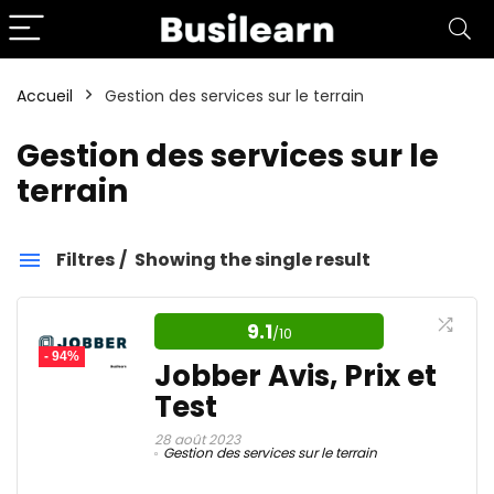
Accueil
Gestion des services sur le terrain
Gestion des services sur le
terrain
Filtres
Showing the single result
Gestion des services sur le terrain
9.1
/10
- 94%
Catégories
Jobber Avis, Prix et
Test
28 août 2023
Affiliation
1
Gestion des services sur le terrain
Aide aux devoirs IA
1