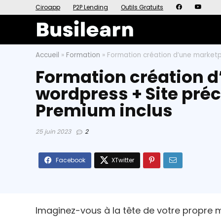
Ciroapp
P2P Lending
Outils Gratuits
Accueil
»
Formation
»
Formation création d’une marketpl
Formation création d
wordpress + Site préc
Premium inclus
25 juin 2023
2
Imaginez-vous à la tête de votre propre