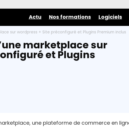
Actu
Nos formations
Logiciels
ace sur wordpress + Site préconfiguré et Plugins Premium inclus
’une marketplace sur
onfiguré et Plugins
 marketplace, une plateforme de commerce en lign