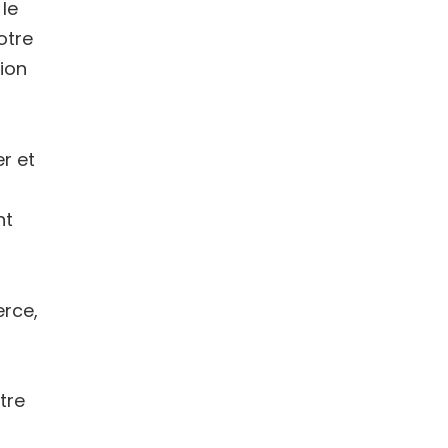
le
otre
tion
r et
nt
rce,
tre