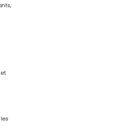
ants,
 et
 les