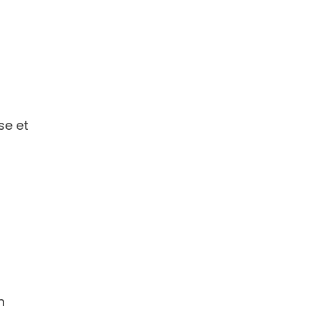
se et
n