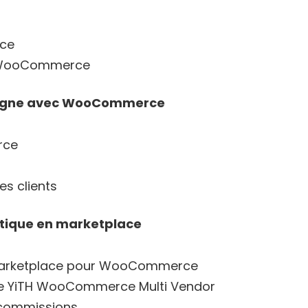
rce
et WooCommerce
n ligne avec WooCommerce
rce
s clients
utique en marketplace
e marketplace pour WooCommerce
n de YiTH WooCommerce Multi Vendor
 commissions