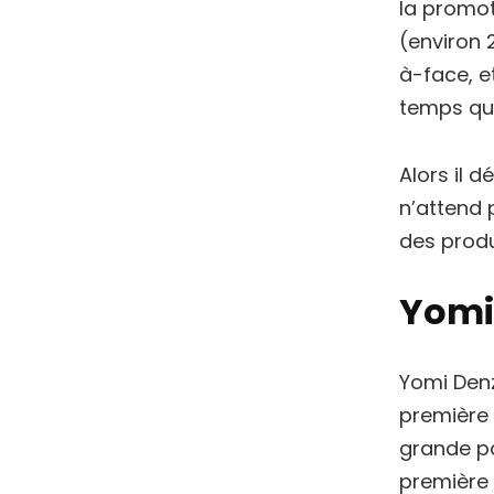
la promot
(environ 
à-face, e
temps qu’
Alors il 
n’attend 
des produ
Yomi 
Yomi Denze
première 
grande pa
première 