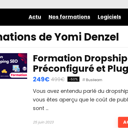
Actu
Nos formations
Logiciels
ations de Yomi Denzel
Formation Dropshipp
Préconfiguré et Plu
249€
499€
-50%
Busilearn
Vous avez entendu parlé du dropship
vous êtes aperçu que le coût de pub
sont ...
A
25 juin 2023