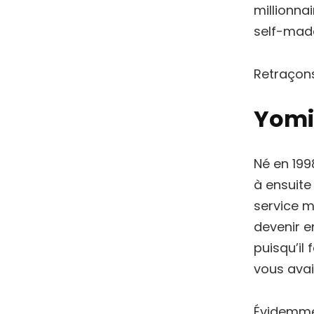
millionna
self-made
Retraçons
Yomi 
Né en 199
à ensuite
service m
devenir e
puisqu’il
vous avai
Évidemmen