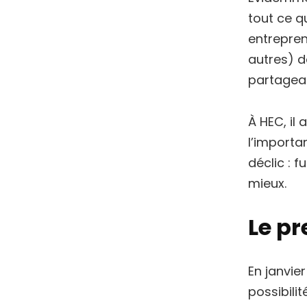
tout ce q
entreprene
autres) d
partageai
À HEC, il
l’importa
déclic : f
mieux.
Le p
En janvier
possibili