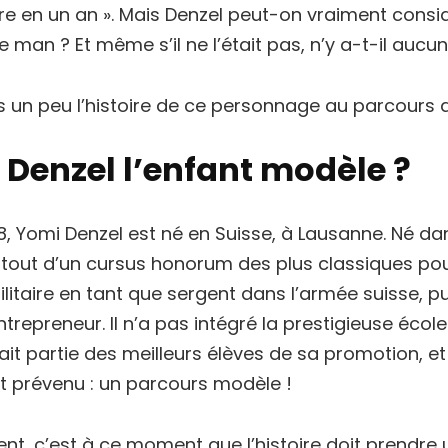
ire en un an ». Mais Denzel peut-on vraiment cons
 man ? Et même s’il ne l’était pas, n’y a-t-il aucu
 un peu l’histoire de ce personnage au parcours 
Denzel l’enfant modèle ?
8, Yomi Denzel est né en Suisse, à Lausanne. Né da
 tout d’un
cursus honorum
des plus classiques pou
ilitaire en tant que sergent dans l’armée suisse, pu
ntrepreneur. Il n’a pas intégré la prestigieuse écol
 fait partie des meilleurs élèves de sa promotion,
t prévenu : un parcours modèle !
t, c’est à ce moment que l’histoire doit prendre 