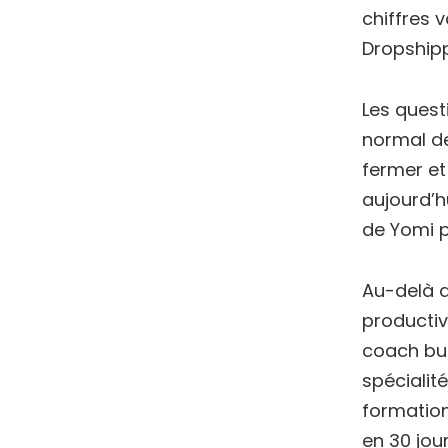
chiffres 
Dropshipp
Les quest
normal de
fermer et
aujourd’h
de Yomi p
Au-delà d
productiv
coach bus
spécialit
formation
en 30 jour