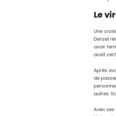
Le vi
Une crois
Denzel rév
avoir fer
avait cer
Après avo
de passer
personnel
autres. S
Avec ses 