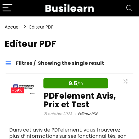
Accueil
Editeur PDF
Editeur PDF
Filtres
Showing the single result
Editeur PDF
9.5
/10
- 59%
Catégories
PDFelement Avis,
Prix et Test
21 octobre 2023
Editeur PDF
Affiliation
1
Aide aux devoirs IA
1
Dans cet avis de PDFelement, vous trouverez
Amazon FBA
4
plus d’informations sur ses fonctionnalités, son
Amélioration d'image IA