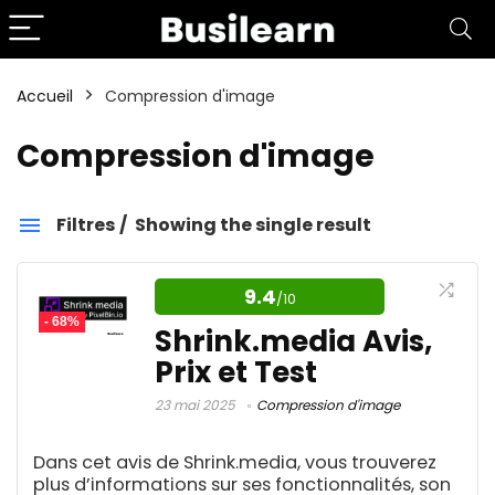
Accueil
Compression d'image
Compression d'image
Filtres
Showing the single result
Compression d'image
9.4
/10
- 68%
Catégories
Shrink.media Avis,
Prix et Test
23 mai 2025
Compression d'image
Affiliation
1
Aide aux devoirs IA
1
Dans cet avis de Shrink.media, vous trouverez
Amazon FBA
4
plus d’informations sur ses fonctionnalités, son
Amélioration d'image IA