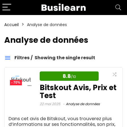
Accueil
Analyse de données
Analyse de données
Filtres
Showing the single result
Analyse de données
8.8
/10
- 70%
Catégories
Bitskout Avis, Prix et
Test
22 mai 2025
Analyse de données
Affiliation
1
Aide aux devoirs IA
1
Dans cet avis de Bitskout, vous trouverez plus
Amazon FBA
4
d’informations sur ses fonctionnalités, son prix,
Amélioration d'image IA