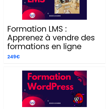
Formation LMS :
Apprenez à vendre des
formations en ligne
249€