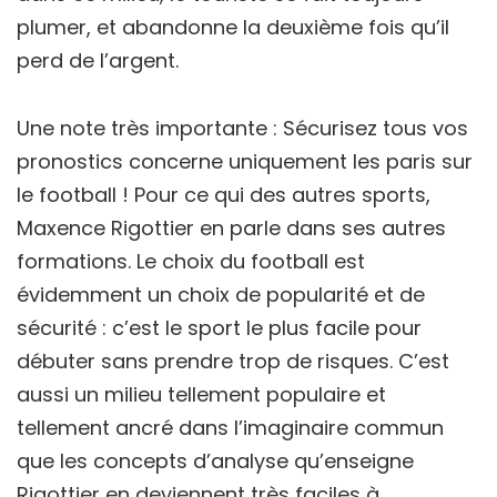
plumer, et abandonne la deuxième fois qu’il
perd de l’argent.
Une note très importante : Sécurisez tous vos
pronostics concerne uniquement les paris sur
le football ! Pour ce qui des autres sports,
Maxence Rigottier en parle dans ses autres
formations. Le choix du football est
évidemment un choix de popularité et de
sécurité : c’est le sport le plus facile pour
débuter sans prendre trop de risques. C’est
aussi un milieu tellement populaire et
tellement ancré dans l’imaginaire commun
que les concepts d’analyse qu’enseigne
Rigottier en deviennent très faciles à