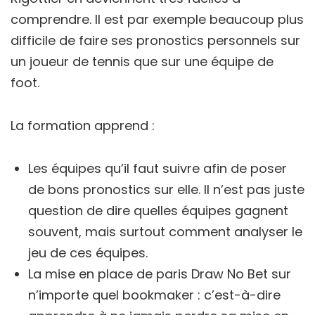
comprendre. Il est par exemple beaucoup plus
difficile de faire ses pronostics personnels sur
un joueur de tennis que sur une équipe de
foot.
La formation apprend :
Les équipes qu’il faut suivre afin de poser
de bons pronostics sur elle. Il n’est pas juste
question de dire quelles équipes gagnent
souvent, mais surtout comment analyser le
jeu de ces équipes.
La mise en place de paris Draw No Bet sur
n’importe quel bookmaker : c’est-à-dire