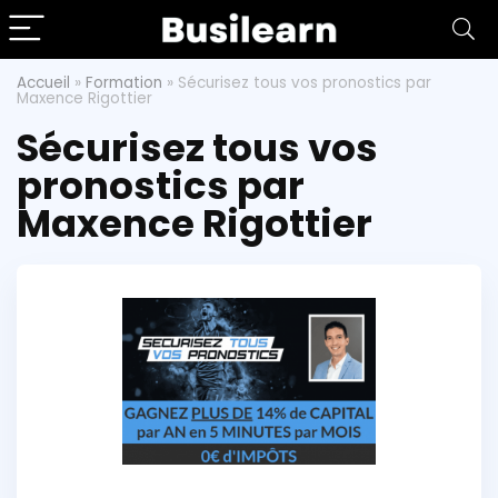
Accueil
»
Formation
»
Sécurisez tous vos pronostics par
Maxence Rigottier
Sécurisez tous vos
pronostics par
Maxence Rigottier