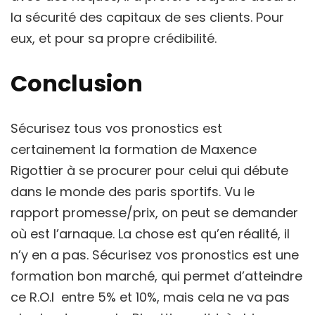
la sécurité des capitaux de ses clients. Pour
eux, et pour sa propre crédibilité.
Conclusion
Sécurisez tous vos pronostics est
certainement la formation de Maxence
Rigottier à se procurer pour celui qui débute
dans le monde des paris sportifs. Vu le
rapport promesse/prix, on peut se demander
où est l’arnaque. La chose est qu’en réalité, il
n’y en a pas. Sécurisez vos pronostics est une
formation bon marché, qui permet d’atteindre
ce R.O.I entre 5% et 10%, mais cela ne va pas