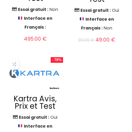
Essai gratuit :
Non
Essai gratuit :
Oui
Interface en
Interface en
Français :
Français :
Non
495.00
€
Le
Le
49.00
€
99.00
€
prix
prix
initial
actuel
était :
est :
- 78%
99.00 €.
49.00 
Kartra Avis,
Prix et Test
Essai gratuit :
Oui
Interface en